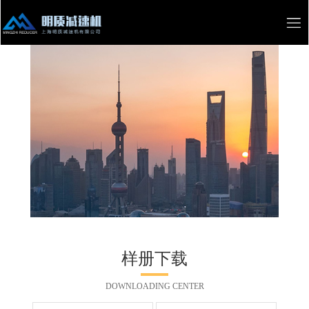
样册下载
DOWNLOADING CENTER