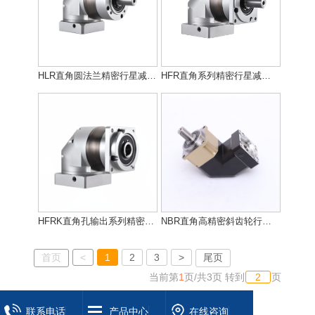
HLR直角圆法兰精密行星减速机 HLR直角圆法兰精密行星减速机
HFR直角系列精密行星减速机 HFR直角系列精密行星减速机
HFRK直角孔输出系列精密行星 HFRK直角孔输出系列精密行星
NBR直角高精密斜齿轮行星减速机 NBR直角高精密斜齿轮行星减速机
首页
<
1
2
3
>
尾页
当前第
1
页
/
共
3
页
转到
页
联系电话
产品中心
在线咨询